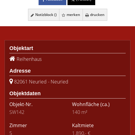
Notizblock (
)
merken
drucken
Objektart
Reihenhaus
Adresse
82061 Neuried - Neuried
Objektdaten
Objekt-Nr.
Wohnfläche
(ca.)
SW142
140 m²
Zimmer
Kaltmiete
5
1.890,- €