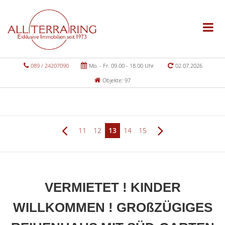
089 / 24207090
Mo. - Fr. 09.00 - 18.00 Uhr
02.07.2026
Objekte: 97
11
12
13
14
15
VERMIETET ! KINDER
WILLKOMMEN ! GROßZÜGIGES