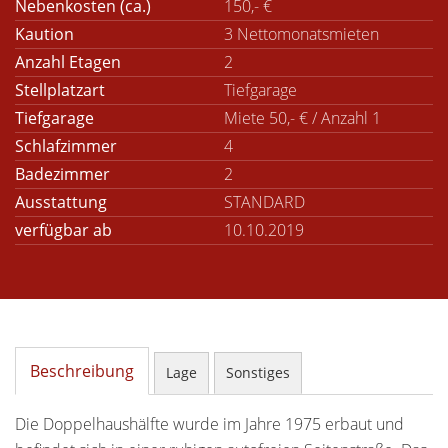
Nebenkosten (ca.)
150,- €
Kaution
3 Nettomonatsmieten
Anzahl Etagen
2
Stellplatzart
Tiefgarage
Tiefgarage
Miete 50,- € / Anzahl 1
Schlafzimmer
4
Badezimmer
2
Ausstattung
STANDARD
verfügbar ab
10.10.2019
Beschreibung
Lage
Sonstiges
Die Doppelhaushälfte wurde im Jahre 1975 erbaut und