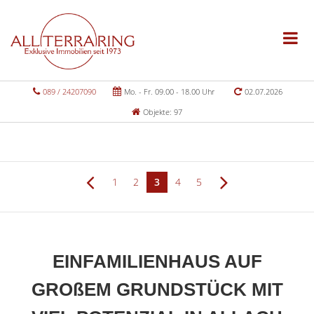
089 / 24207090
Mo. - Fr. 09.00 - 18.00 Uhr
02.07.2026
Objekte: 97
1
2
3
4
5
EINFAMILIENHAUS AUF
GROßEM GRUNDSTÜCK MIT