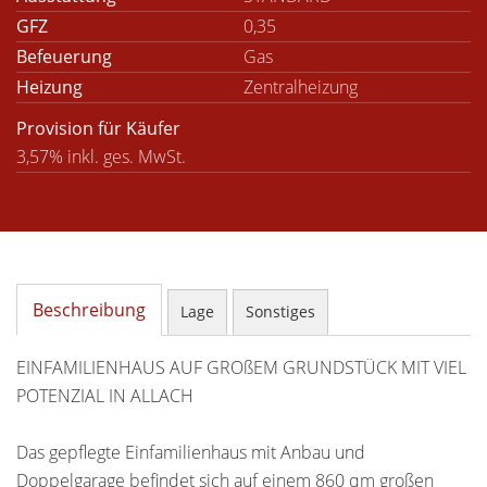
GFZ
0,35
Befeuerung
Gas
Heizung
Zentralheizung
Provision für Käufer
3,57% inkl. ges. MwSt.
Beschreibung
Lage
Sonstiges
EINFAMILIENHAUS AUF GROßEM GRUNDSTÜCK MIT VIEL
POTENZIAL IN ALLACH
Das gepflegte Einfamilienhaus mit Anbau und
Doppelgarage befindet sich auf einem 860 qm großen