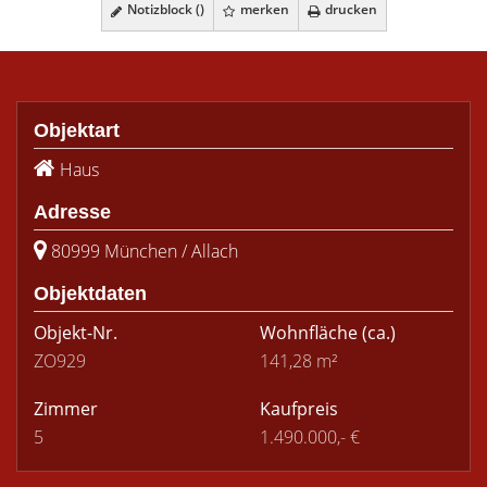
Notizblock (
)
merken
drucken
Objektart
Haus
Adresse
80999 München / Allach
Objektdaten
Objekt-Nr.
Wohnfläche
(ca.)
ZO929
141,28 m²
Zimmer
Kaufpreis
5
1.490.000,- €