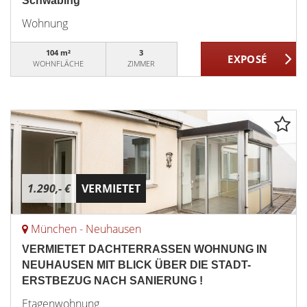
Schwabing
Wohnung
104 m²
3
WOHNFLÄCHE
ZIMMER
1.290,- €
VERMIETET
München - Neuhausen
VERMIETET DACHTERRASSEN WOHNUNG IN
NEUHAUSEN MIT BLICK ÜBER DIE STADT-
ERSTBEZUG NACH SANIERUNG !
Etagenwohnung