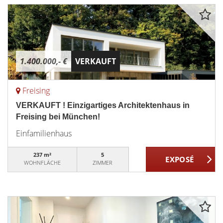
1.400.000,- €
VERKAUFT
Freising
VERKAUFT ! Einzigartiges Architektenhaus in
Freising bei München!
Einfamilienhaus
237 m²
5
WOHNFLÄCHE
ZIMMER