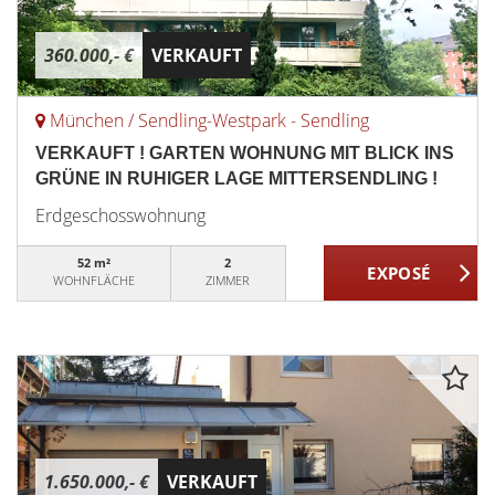
360.000,- €
VERKAUFT
München / Sendling-Westpark - Sendling
VERKAUFT ! GARTEN WOHNUNG MIT BLICK INS
GRÜNE IN RUHIGER LAGE MITTERSENDLING !
Erdgeschosswohnung
52 m²
2
WOHNFLÄCHE
ZIMMER
1.650.000,- €
VERKAUFT