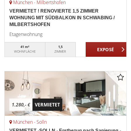
München - Milbertshofen
VERMIETET ! RENOVIERTE 1,5 ZIMMER
WOHNUNG MIT SÜDBALKON IN SCHWABING /
MILBERTSHOFEN
Etagenwohnung
41 m²
1,5
WOHNFLÄCHE
ZIMMER
1.280,- €
VERMIETET
München - Solln
VERMIETET -SOLLN - Erstbezug nach Sanierung -