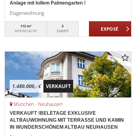
Anlage mit tollem Palmengarten !
Etagenwohnung
113 m²
3
WOHNFLÄCHE
ZIMMER
1.480.000,- €
VERKAUFT
München - Neuhausen
VERKAUFT !BELETAGE EXKLUSIVE
ALTBAUWOHNUNG MIT TERRASSE UND KAMIN
IN WUNDERSCHÖNEM ALTBAU NEUHAUSEN