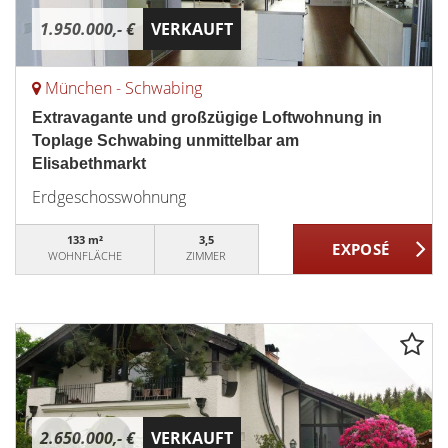
1.950.000,- €
VERKAUFT
München - Schwabing
Extravagante und großzügige Loftwohnung in
Toplage Schwabing unmittelbar am
Elisabethmarkt
Erdgeschosswohnung
133 m²
3,5
WOHNFLÄCHE
ZIMMER
2.650.000,- €
VERKAUFT