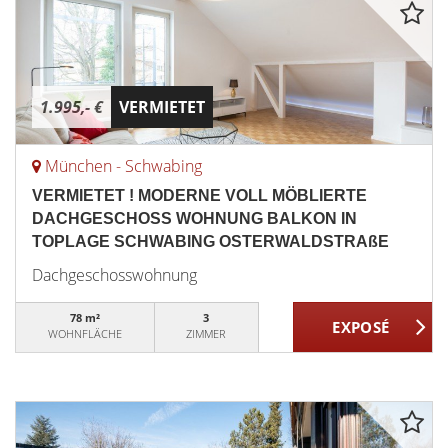
1.995,- €
VERMIETET
München - Schwabing
VERMIETET ! MODERNE VOLL MÖBLIERTE
DACHGESCHOSS WOHNUNG BALKON IN
TOPLAGE SCHWABING OSTERWALDSTRAßE
Dachgeschosswohnung
78 m²
3
WOHNFLÄCHE
ZIMMER