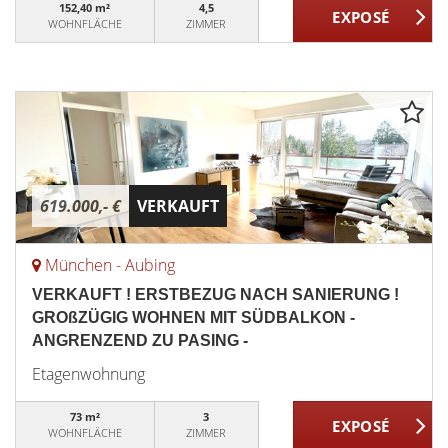
152,40 m²
4,5
WOHNFLÄCHE
ZIMMER
619.000,- €
VERKAUFT
München - Aubing
VERKAUFT ! ERSTBEZUG NACH SANIERUNG !
GROßZÜGIG WOHNEN MIT SÜDBALKON -
ANGRENZEND ZU PASING -
Etagenwohnung
73 m²
3
WOHNFLÄCHE
ZIMMER