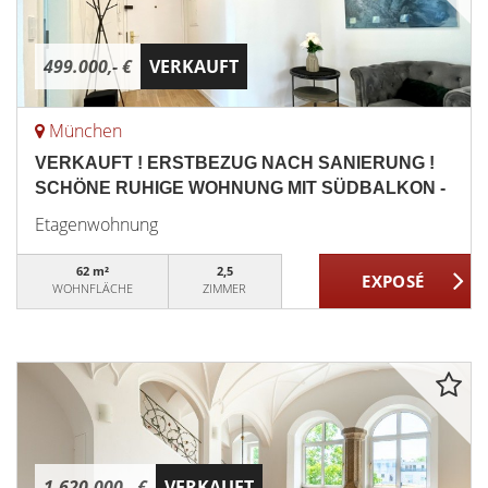
499.000,- €
VERKAUFT
München
VERKAUFT ! ERSTBEZUG NACH SANIERUNG !
SCHÖNE RUHIGE WOHNUNG MIT SÜDBALKON -
Etagenwohnung
62 m²
2,5
WOHNFLÄCHE
ZIMMER
1.620.000,- €
VERKAUFT