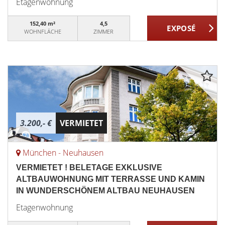
Etagenwohnung
152,40 m²
4,5
WOHNFLÄCHE
ZIMMER
3.200,- €
VERMIETET
München - Neuhausen
VERMIETET ! BELETAGE EXKLUSIVE
ALTBAUWOHNUNG MIT TERRASSE UND KAMIN
IN WUNDERSCHÖNEM ALTBAU NEUHAUSEN
Etagenwohnung