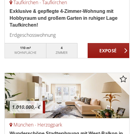
Taufkirchen - Taufkirchen
Exklusive & gepflegte 4-Zimmer-Wohnung mit
Hobbyraum und großem Garten in ruhiger Lage
Taufkirchen!
Erdgeschosswohnung
110 m²
4
WOHNFLÄCHE
ZIMMER
1.010.000,- €
München - Herzogpark
Wunderschöne Stadtwohnung mit West-Balkon in