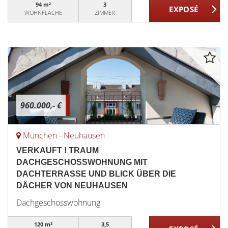
94 m²
3
WOHNFLÄCHE
ZIMMER
960.000,- €
München - Neuhausen
VERKAUFT ! TRAUM
DACHGESCHOSSWOHNUNG MIT
DACHTERRASSE UND BLICK ÜBER DIE
DÄCHER VON NEUHAUSEN
Dachgeschosswohnung
120 m²
3,5