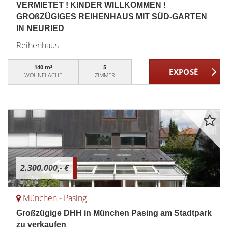
VERMIETET ! KINDER WILLKOMMEN !
GROßZÜGIGES REIHENHAUS MIT SÜD-GARTEN
IN NEURIED
Reihenhaus
140 m²
5
WOHNFLÄCHE
ZIMMER
2.300.000,- €
München - Pasing
Großzügige DHH in München Pasing am Stadtpark
zu verkaufen