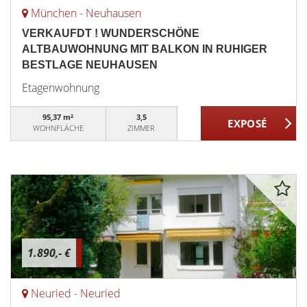
München - Neuhausen
VERKAUFDT ! WUNDERSCHÖNE
ALTBAUWOHNUNG MIT BALKON IN RUHIGER
BESTLAGE NEUHAUSEN
Etagenwohnung
95,37 m²
3,5
WOHNFLÄCHE
ZIMMER
1.890,- €
Neuried - Neuried