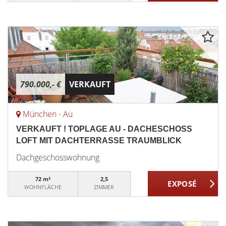
790.000,- €
VERKAUFT
München - Au
VERKAUFT ! TOPLAGE AU - DACHESCHOSS
LOFT MIT DACHTERRASSE TRAUMBLICK
Dachgeschosswohnung
72 m²
2,5
WOHNFLÄCHE
ZIMMER