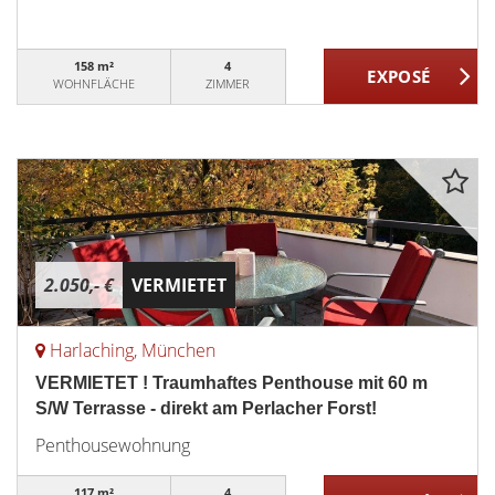
158 m²
4
WOHNFLÄCHE
ZIMMER
2.050,- €
VERMIETET
Harlaching, München
VERMIETET ! Traumhaftes Penthouse mit 60 m
S/W Terrasse - direkt am Perlacher Forst!
Penthousewohnung
117 m²
4