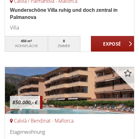
Calvià / Palmanova - Mallorca
Wunderschöne Villa ruhig und doch zentral in
Palmanova
Villa
450 m²
8
WOHNFLÄCHE
ZIMMER
850.000,- €
Calvià / Bendinat - Mallorca
Etagenwohnung