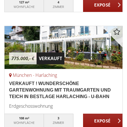
127 m²
4
WOHNFLÄCHE
ZIMMER
775.000,- €
VERKAUFT
München - Harlaching
VERKAUFT ! WUNDERSCHÖNE
GARTENWOHNUNG MIT TRAUMGARTEN UND
TEICH IN BESTLAGE HARLACHING - U-BAHN
Erdgeschosswohnung
108 m²
3
WOHNFLÄCHE
ZIMMER