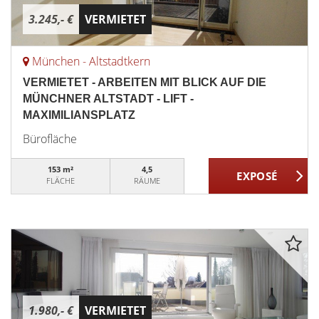
3.245,- €
VERMIETET
München - Altstadtkern
VERMIETET - ARBEITEN MIT BLICK AUF DIE
MÜNCHNER ALTSTADT - LIFT -
MAXIMILIANSPLATZ
Bürofläche
153 m²
4,5
FLÄCHE
RÄUME
1.980,- €
VERMIETET