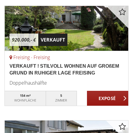
920.000,- €
VERKAUFT
Freising - Freising
VERKAUFT ! STILVOLL WOHNEN AUF GROßEM
GRUND IN RUHIGER LAGE FREISING
Doppelhaushälfte
154 m²
5
WOHNFLÄCHE
ZIMMER