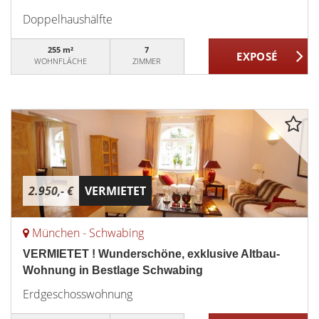
Doppelhaushälfte
255 m²
7
WOHNFLÄCHE
ZIMMER
2.950,- €
VERMIETET
München - Schwabing
VERMIETET ! Wunderschöne, exklusive Altbau-
Wohnung in Bestlage Schwabing
Erdgeschosswohnung