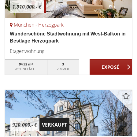
1.010.000,- €
München - Herzogpark
Wunderschöne Stadtwohnung mit West-Balkon in
Bestlage Herzogpark
Etagenwohnung
94,92 m²
3
WOHNFLÄCHE
ZIMMER
920.000,- €
VERKAUFT