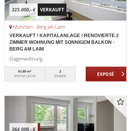
325.000,- €
VERKAUFT
München - Berg am Laim
VERKAUFT ! KAPITALANLAGE ! RENOVIERTE 2
ZIMMER WOHNUNG MIT SONNIGEM BALKON -
BERG AM LAIM
Etagenwohnung
61,60 m²
2
WOHNFLÄCHE
ZIMMER
364.000,- €