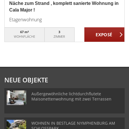
Näche zum Strand , komplett sanierte Wohnung in
Cala Major !
Etagenwohnung
67 m²
3
WOHNFLÄCHE
ZIMMER
NEUE OBJEKTE
Außergewöhnliche lichtdurchflutete
Maisonettenwohnung mit zwei Terrassen
WOHNEN IN BESTLAGE NYMPHENBURG AM
SCHLOSSPARK