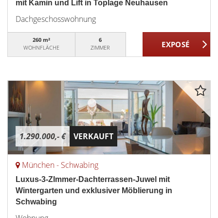
mit Kamin und Lift in Toplage Neuhausen
Dachgeschosswohnung
260 m²
6
WOHNFLÄCHE
ZIMMER
1.290.000,- €
VERKAUFT
München - Schwabing
Luxus-3-ZImmer-Dachterrassen-Juwel mit
Wintergarten und exklusiver Möblierung in
Schwabing