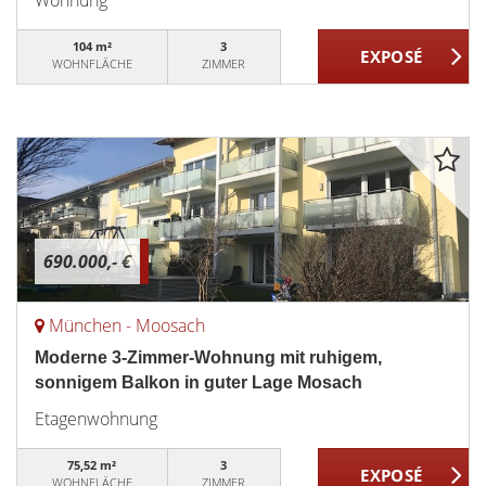
Wohnung
104 m²
3
WOHNFLÄCHE
ZIMMER
690.000,- €
München - Moosach
Moderne 3-Zimmer-Wohnung mit ruhigem,
sonnigem Balkon in guter Lage Mosach
Etagenwohnung
75,52 m²
3
WOHNFLÄCHE
ZIMMER