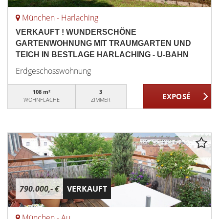
München - Harlaching
VERKAUFT ! WUNDERSCHÖNE
GARTENWOHNUNG MIT TRAUMGARTEN UND
TEICH IN BESTLAGE HARLACHING - U-BAHN
Erdgeschosswohnung
108 m²
3
WOHNFLÄCHE
ZIMMER
790.000,- €
VERKAUFT
München - Au