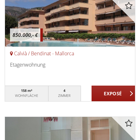
850.000,- €
Calvià / Bendinat - Mallorca
Etagenwohnung
158 m²
4
WOHNFLÄCHE
ZIMMER