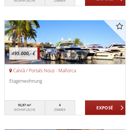
WOHNFLÄCHE
ZIMMER
495.000,- €
Calvià / Portals Nous - Mallorca
Etagenwohnung
92,87 m²
4
WOHNFLÄCHE
ZIMMER