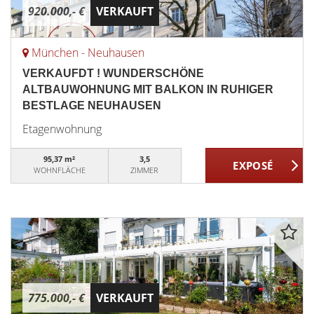
920.000,- €
VERKAUFT
München - Neuhausen
VERKAUFDT ! WUNDERSCHÖNE
ALTBAUWOHNUNG MIT BALKON IN RUHIGER
BESTLAGE NEUHAUSEN
Etagenwohnung
95,37 m²
3,5
WOHNFLÄCHE
ZIMMER
775.000,- €
VERKAUFT