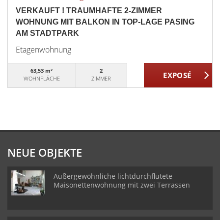
VERKAUFT ! TRAUMHAFTE 2-ZIMMER
WOHNUNG MIT BALKON IN TOP-LAGE PASING
AM STADTPARK
Etagenwohnung
63,53 m²
2
WOHNFLÄCHE
ZIMMER
NEUE OBJEKTE
Außergewöhnliche lichtdurchflutete
Maisonettenwohnung mit zwei Terrassen