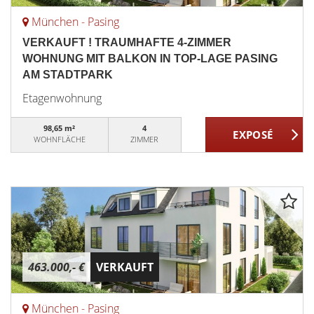
München - Pasing
VERKAUFT ! TRAUMHAFTE 4-ZIMMER
WOHNUNG MIT BALKON IN TOP-LAGE PASING
AM STADTPARK
Etagenwohnung
98,65 m²
4
WOHNFLÄCHE
ZIMMER
463.000,- €
VERKAUFT
München - Pasing