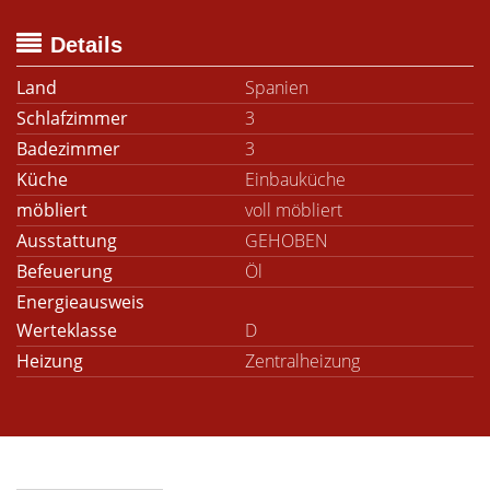
Details
Land
Spanien
Schlafzimmer
3
Badezimmer
3
Küche
Einbauküche
möbliert
voll möbliert
Ausstattung
GEHOBEN
Befeuerung
Öl
Energieausweis
Werteklasse
D
Heizung
Zentralheizung