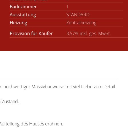
Badezimmer
1
Ausstattung
STANDARD
Heizung
Zentralheizung
Provision für Käufer
3,57% inkl. ges. MwSt.
n hochwertiger Massivbauweise mit viel Liebe zum Detail
n Zustand.
e Aufteilung des Hauses erahnen.