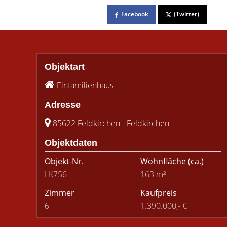
Facebook
(Twitter)
Objektart
Einfamilienhaus
Adresse
85622 Feldkirchen - Feldkirchen
Objektdaten
Objekt-Nr.
Wohnfläche
(ca.)
LK756
163 m²
Zimmer
Kaufpreis
6
1.390.000,- €