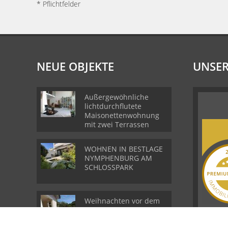
* Pflichtfelder
NEUE OBJEKTE
UNSER
Außergewöhnliche
lichtdurchflutete
Maisonettenwohnung
mit zwei Terrassen
WOHNEN IN BESTLAGE
NYMPHENBURG AM
SCHLOSSPARK
Weihnachten vor dem
Kamin ! Toplage
Starnberg mit Lift und