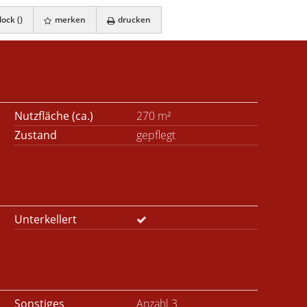
ock (
)
merken
drucken
Nutzfläche (ca.)
270 m²
Zustand
gepflegt
Unterkellert
Sonstiges
Anzahl 3