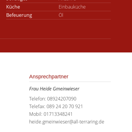
Küche
Einbauküche
Befeuerung
Öl
Ansprechpartner
Frau Heide Gmeinwieser
Telefon: 08924207090
Telefax: 089 24 20 70 921
Mobil: 01713348241
heide.gmeinwieser@all-terraring.de