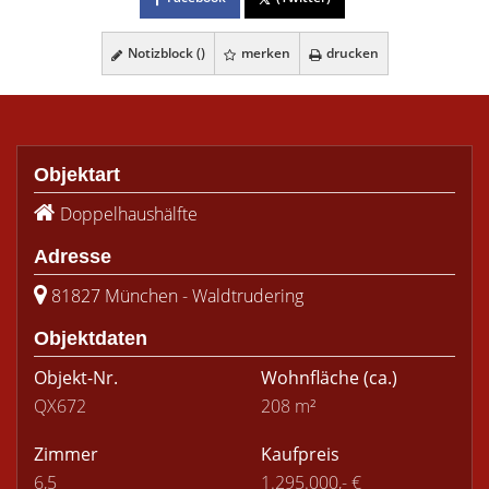
Notizblock (
)
merken
drucken
Objektart
Doppelhaushälfte
Adresse
81827 München - Waldtrudering
Objektdaten
Objekt-Nr.
Wohnfläche
(ca.)
QX672
208 m²
Zimmer
Kaufpreis
6,5
1.295.000,- €