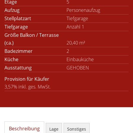
Etage
5
Aufzug
Personenaufzug
Stellplatzart
Tiefgarage
Tiefgarage
Anzahl 1
Größe Balkon / Terrasse
(ca.)
20,40 m²
Badezimmer
2
Küche
Einbauküche
Ausstattung
GEHOBEN
Provision für Käufer
3,57% inkl. ges. MwSt.
Beschreibung
Lage
Sonstiges