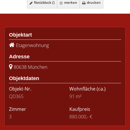
Notizblock (
)
merken
drucken
Objektart
Etagenwohnung
Adresse
80638 München
Objektdaten
Objekt-Nr.
Wohnfläche
(ca.)
QD365
91 m²
Zimmer
Kaufpreis
3
880.000,- €