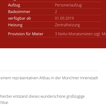
Aufzug
Personenaufzug
Badezimmer
2
verfügbar ab
01.09.2019
Heizung
Zentralheizung
Provision für Mieter
3 Netto-Monatsmieten zzgl. M
n einem repräsentativen Altbau in der Münchner Innenstadt
hierbei entstand dieses wunderschöne großzügige
chbar.