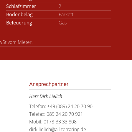
Schlafzimmer
2
Bodenbelag
Parkett
Befeuerung
Gas
wSt vom Mieter.
Ansprechpartner
Herr Dirk Lielich
Telefon: +49 (089) 24 20 70 90
Telefax: 089 24 20 70 921
Mobil: 0178-33 33 808
dirk.lielich@all-terraring.de