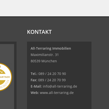
KONTAKT
All-Terraring Immobilien
Maximilianstr. 31
80539 München
Tel.:
089 / 24 20 70 90
Fax:
089 / 24 20 70 99
E-Mail:
info@all-terraring.de
Web:
www.all-terraring.de