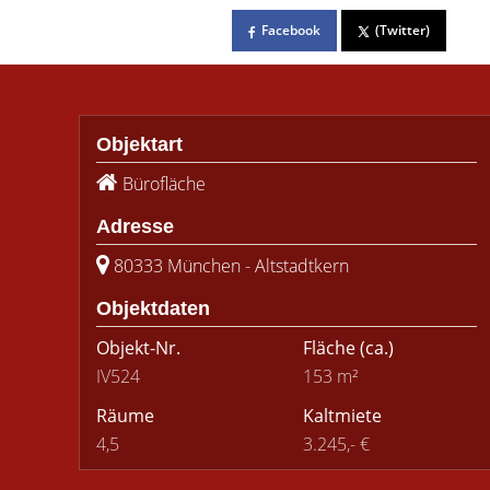
Facebook
(Twitter)
Objektart
Bürofläche
Adresse
80333 München - Altstadtkern
Objektdaten
Objekt-Nr.
Fläche
(ca.)
IV524
153 m²
Räume
Kaltmiete
4,5
3.245,- €